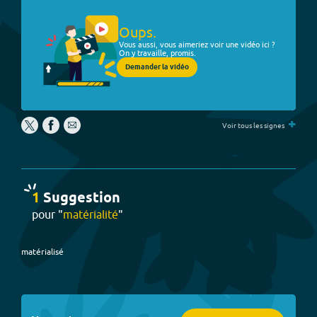
Oups.
Vous aussi, vous aimeriez voir une vidéo ici ?
On y travaille, promis.
Demander la vidéo
+
Voir tous les signes
1
Suggestion
pour "
matérialité
"
matérialisé