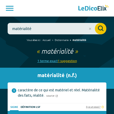
Vous êtes ici :
Accueil
Dictionnaire
matérialité
«
matérialité
»
1
terme
exact
1
suggestion
matérialité
(
n.f.
)
caractère de ce qui est matériel et réel. Matérialité
1
des faits, réalité.
source
Il y a un souci ?
SIGNE
DÉFINITION LSF