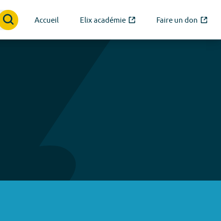
Accueil
Elix académie
Faire un don