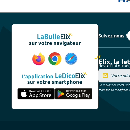
Suivez-nous !
sur votre navigateur
Elix, la le
Restez informé(
L'application
sur votre smartphone
En indiquant votre adre
moment en modifiant vos