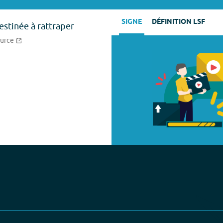
SIGNE
DÉFINITION LSF
estinée à rattraper
ource