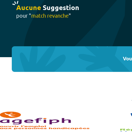
Aucune
Suggestion
pour "
match revanche
"
Vou