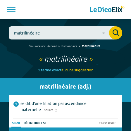
Vous êtes ici :
Accueil
Dictionnaire
matrilinéaire
«
matrilinéaire
»
1
terme
exact
aucune
suggestion
matrilinéaire
(
adj.
)
se dit d'une filiation par ascendance
1
maternelle.
source
Il y a un souci ?
SIGNE
DÉFINITION LSF