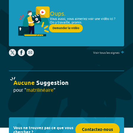
Oups.
Vous aussi, vous aimeriez voir une vidéo ici ?
On y travaille, promis.
Demander la vidéo
+
Voir tous les signes
Aucune
Suggestion
pour "
matrilinéaire
"
Vous ne trouvez pas ce que vous
Contactez-nous
cherchez ?