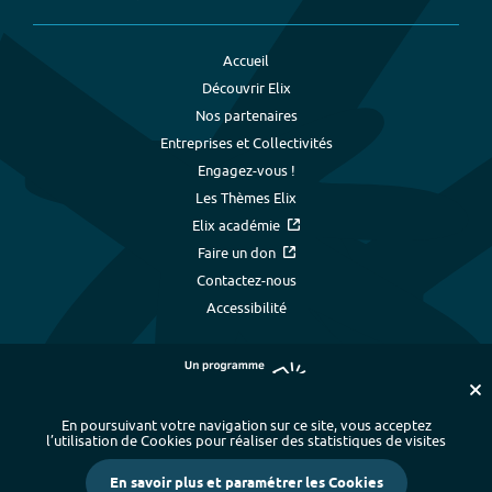
Accueil
Découvrir Elix
Nos partenaires
Entreprises et Collectivités
Engagez-vous !
Les Thèmes Elix
Elix académie
Faire un don
Contactez-nous
Accessibilité
En poursuivant votre navigation sur ce site, vous acceptez
l’utilisation de Cookies pour réaliser des statistiques de visites
Plan du site
-
Index alphabétique
-
En savoir plus et paramétrer les Cookies
Mentions légales et données personnelles
-
Paramétrer les cookies
-