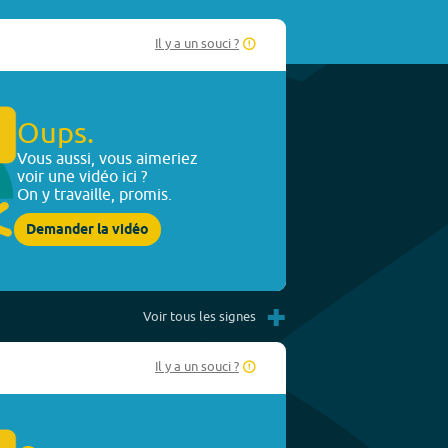
Il y a un souci ?
Oups.
Vous aussi, vous aimeriez
voir une vidéo ici ?
On y travaille, promis.
Demander la vidéo
+
Voir tous les signes
Il y a un souci ?