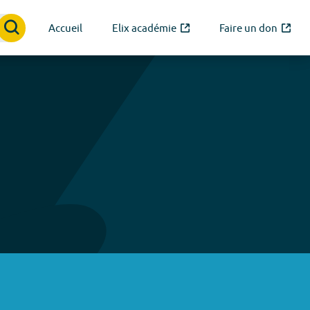
Accueil
Elix académie
Faire un don