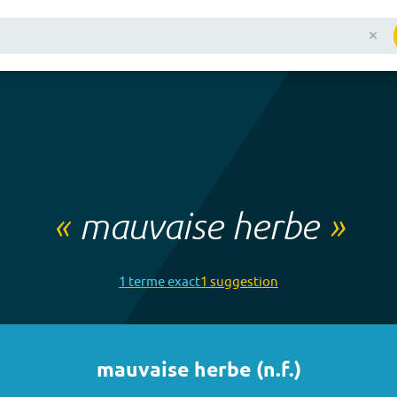
«
mauvaise herbe
»
1
terme
exact
1
suggestion
mauvaise herbe
(
n.f.
)