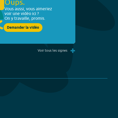
Oups.
Vous aussi, vous aimeriez
voir une vidéo ici ?
On y travaille, promis.
Demander la vidéo
+
Voir tous les signes