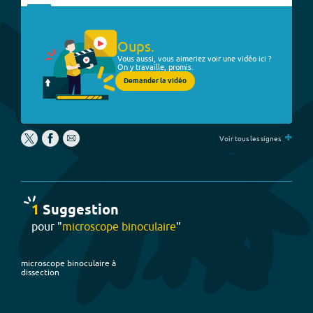
Oups.
Vous aussi, vous aimeriez voir une vidéo ici ?
On y travaille, promis.
Demander la vidéo
+
Voir tous les signes
1
Suggestion
pour "
microscope binoculaire
"
microscope binoculaire à
dissection