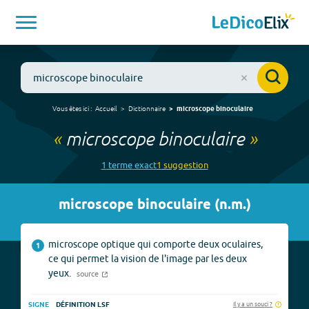
Vous êtes ici :
Accueil
Dictionnaire
microscope binoculaire
«
microscope binoculaire
»
1
terme
exact
1
suggestion
microscope binoculaire
(
n.m.
)
microscope optique qui comporte deux oculaires,
1
ce qui permet la vision de l'image par les deux
yeux.
source
Il y a un souci ?
SIGNE
DÉFINITION LSF