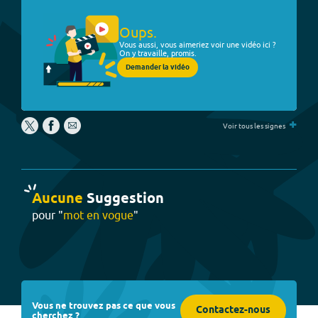
Oups.
Vous aussi, vous aimeriez voir une vidéo ici ?
On y travaille, promis.
Demander la vidéo
+
Voir tous les signes
Aucune
Suggestion
pour "
mot en vogue
"
Vous ne trouvez pas ce que vous
Contactez-nous
cherchez ?