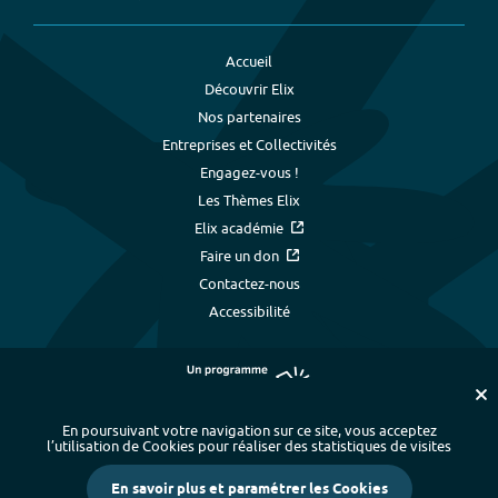
Accueil
Découvrir Elix
Nos partenaires
Entreprises et Collectivités
Engagez-vous !
Les Thèmes Elix
Elix académie
Faire un don
Contactez-nous
Accessibilité
En poursuivant votre navigation sur ce site, vous acceptez
l’utilisation de Cookies pour réaliser des statistiques de visites
Plan du site
-
Index alphabétique
-
En savoir plus et paramétrer les Cookies
Mentions légales et données personnelles
-
Paramétrer les cookies
-