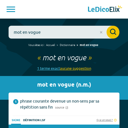
Vous êtes ici :
Accueil
Dictionnaire
mot en vogue
«
mot en vogue
»
1
terme
exact
aucune
suggestion
mot en vogue
(
n.m.
)
phrase courante devenue un non-sens par sa
1
répétition sans fin
source
Il y a un souci ?
SIGNE
DÉFINITION LSF