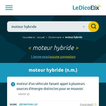
Vous êtes ici :
Accueil
Dictionnaire
moteur hybride
«
moteur hybride
»
1
terme
exact
aucune
suggestion
moteur hybride
(
n.m.
)
moteur d'un véhicule faisant appel à plusieurs
1
sources d'énergie distinctes pour se mouvoir.
source
Il y a un souci ?
SIGNE
DÉFINITION LSF