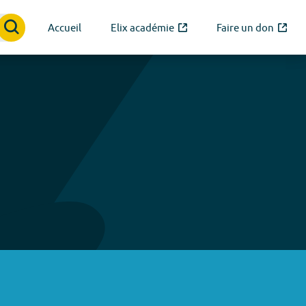
Accueil
Elix académie
Faire un don