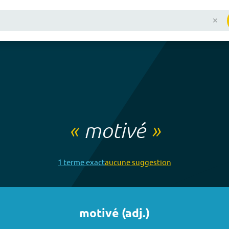
«
motivé
»
1
terme
exact
aucune
suggestion
motivé
(
adj.
)