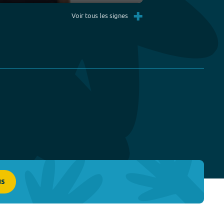
Settings
PIP
Enter
Play
+
fullscreen
Voir tous les signes
us