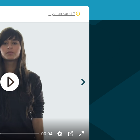
Il y a un souci ?
Play
00:04