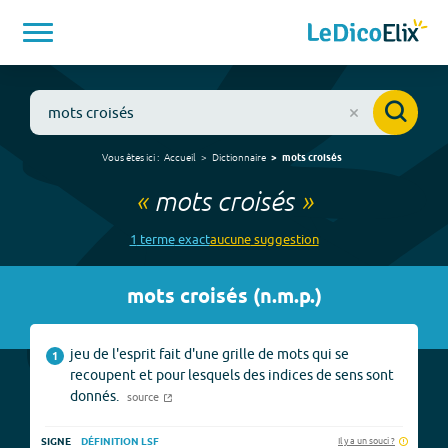
Vous êtes ici :
Accueil
Dictionnaire
mots croisés
«
mots croisés
»
1
terme
exact
aucune
suggestion
mots croisés
(
n.m.p.
)
jeu de l'esprit fait d'une grille de mots qui se
1
recoupent et pour lesquels des indices de sens sont
donnés.
source
Il y a un souci ?
SIGNE
DÉFINITION LSF