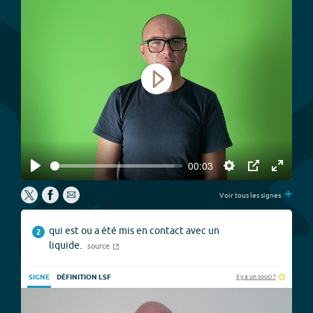
Play
00:03
Play
Settings
PIP
Enter
+
fullscree
Voir tous les signes
qui est ou a été mis en contact avec un
2
liquide.
source
Il y a un souci ?
SIGNE
DÉFINITION LSF