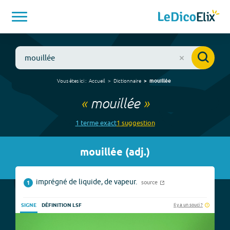
Vous êtes ici :
Accueil
Dictionnaire
mouillée
«
mouillée
»
1
terme
exact
1
suggestion
mouillée
(
adj.
)
imprégné de liquide, de vapeur.
source
1
Il y a un souci ?
SIGNE
DÉFINITION LSF