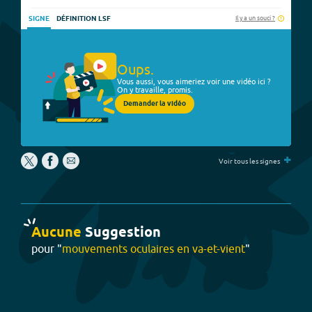
Il y a un souci ?
SIGNE
DÉFINITION LSF
Oups.
Vous aussi, vous aimeriez voir une vidéo ici ?
On y travaille, promis.
Demander la vidéo
+
Voir tous les signes
Aucune
Suggestion
pour "
mouvements oculaires en va-et-vient
"