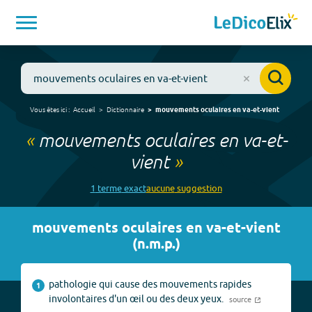
Vous êtes ici :
Accueil
Dictionnaire
mouvements oculaires en va-et-vient
«
mouvements oculaires en va-et-
vient
»
1
terme
exact
aucune
suggestion
mouvements oculaires en va-et-vient
(
n.m.p.
)
pathologie qui cause des mouvements rapides
1
involontaires d'un œil ou des deux yeux.
source