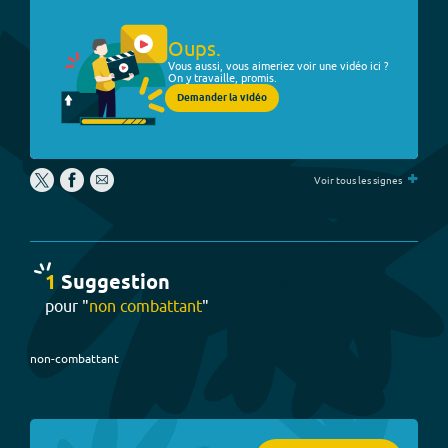
Oups.
Vous aussi, vous aimeriez voir une vidéo ici ?
On y travaille, promis.
Demander la vidéo
+
Voir tous les signes
1
Suggestion
pour "
non combattant
"
non-combattant