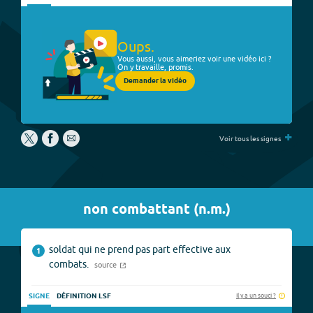
Oups.
Vous aussi, vous aimeriez voir une vidéo ici ?
On y travaille, promis.
Demander la vidéo
+
Voir tous les signes
non combattant
(
n.m.
)
soldat qui ne prend pas part effective aux
1
combats.
source
Il y a un souci ?
SIGNE
DÉFINITION LSF