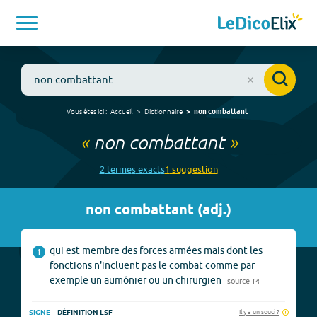
Vous êtes ici :
Accueil
Dictionnaire
non combattant
«
non combattant
»
2
terme
s
exact
s
1
suggestion
non combattant
(
adj.
)
qui est membre des forces armées mais dont les
1
fonctions n'incluent pas le combat comme par
exemple un aumônier ou un chirurgien
source
Il y a un souci ?
SIGNE
DÉFINITION LSF