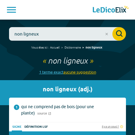
Vous êtes ici :
Accueil
Dictionnaire
non ligneux
«
non ligneux
»
1
terme
exact
aucune
suggestion
non ligneux
(
adj.
)
qui ne comprend pas de bois (pour une
1
plante)
source
Il y a un souci ?
SIGNE
DÉFINITION LSF