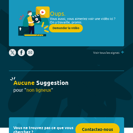
Oups.
Vous aussi, vous aimeriez voir une vidéo ici ?
On y travaille, promis.
Demander la vidéo
+
Voir tous les signes
Aucune
Suggestion
pour "
non ligneux
"
Vous ne trouvez pas ce que vous
Contactez-nous
cherchez ?