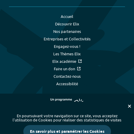
Accueil
Découvrir Elix
Nos partenaires
Entreprises et Collectivités
Engagez-vous !
Les Thèmes Elix
Elix académie
Faire un don
Contactez-nous
Accessibilité
En poursuivant votre navigation sur ce site, vous acceptez
l’utilisation de Cookies pour réaliser des statistiques de visites
Plan du site
-
Index alphabétique
-
En savoir plus et paramétrer les Cookies
Mentions légales et données personnelles
-
Paramétrer les cookies
-