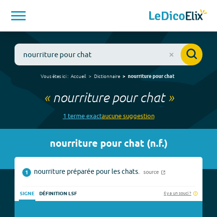
Vous êtes ici :
Accueil
Dictionnaire
nourriture pour chat
«
nourriture pour chat
»
1
terme
exact
aucune
suggestion
nourriture pour chat
(
n.f.
)
nourriture préparée pour les chats.
source
1
Il y a un souci ?
SIGNE
DÉFINITION LSF