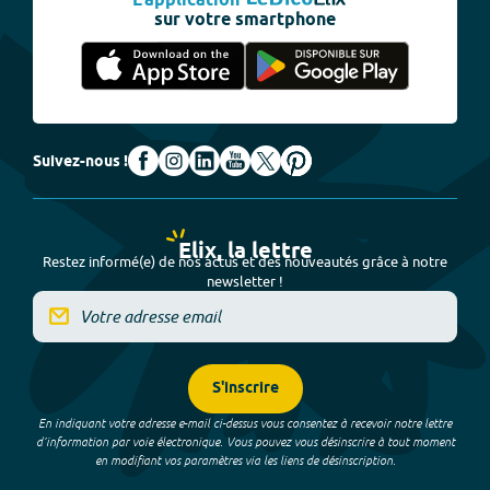
L'application
sur votre smartphone
Suivez-nous !
Elix, la lettre
Restez informé(e) de nos actus et des nouveautés grâce à notre
newsletter !
S'inscrire
En indiquant votre adresse e-mail ci-dessus vous consentez à recevoir notre lettre
d’information par voie électronique. Vous pouvez vous désinscrire à tout moment
en modifiant vos paramètres via les liens de désinscription.