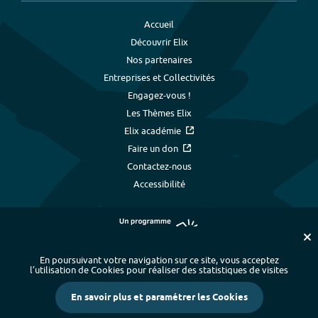
Accueil
Découvrir Elix
Nos partenaires
Entreprises et Collectivités
Engagez-vous !
Les Thèmes Elix
Elix académie
Faire un don
Contactez-nous
Accessibilité
En poursuivant votre navigation sur ce site, vous acceptez
l’utilisation de Cookies pour réaliser des statistiques de visites
Plan du site
-
Index alphabétique
-
En savoir plus et paramétrer les Cookies
Mentions légales et données personnelles
-
Paramétrer les cookies
-
Crédits