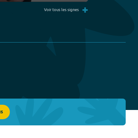
Settings
PIP
Enter
+
fullscreen
Voir tous les signes
us