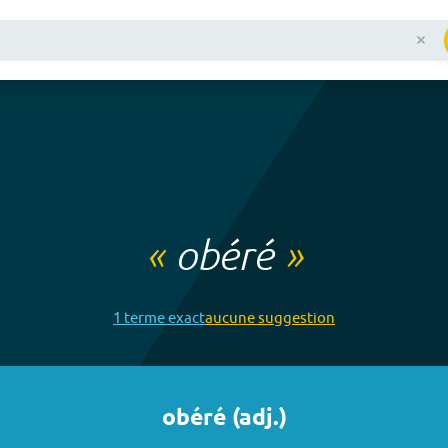
«
obéré
»
1
terme
exact
aucune
suggestion
obéré
(
adj.
)