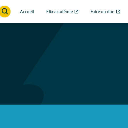
Accueil
Elix académie
Faire un don