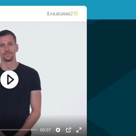
Il y a un souci ?
Play
00:07