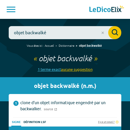
Vous êtes ici :
Accueil
Dictionnaire
objet backwalké
«
objet backwalké
»
1
terme
exact
aucune
suggestion
objet backwalké
(
n.m.
)
clone d'un objet informatique engendré par un
1
backwalker.
source
Il y a un souci ?
SIGNE
DÉFINITION LSF