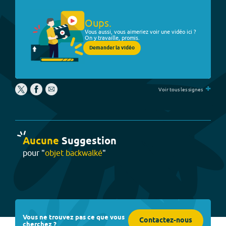
Oups.
Vous aussi, vous aimeriez voir une vidéo ici ?
On y travaille, promis.
Demander la vidéo
+
Voir tous les signes
Aucune
Suggestion
pour "
objet backwalké
"
Vous ne trouvez pas ce que vous
Contactez-nous
cherchez ?