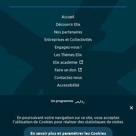
Accueil
Découvrir Elix
Nos partenaires
Entreprises et Collectivités
Engagez-vous !
Les Thèmes Elix
Elix académie
Faire un don
Contactez-nous
Accessibilité
En poursuivant votre navigation sur ce site, vous acceptez
l’utilisation de Cookies pour réaliser des statistiques de visites
Plan du site
-
Index alphabétique
-
En savoir plus et paramétrer les Cookies
Mentions légales et données personnelles
-
Paramétrer les cookies
-