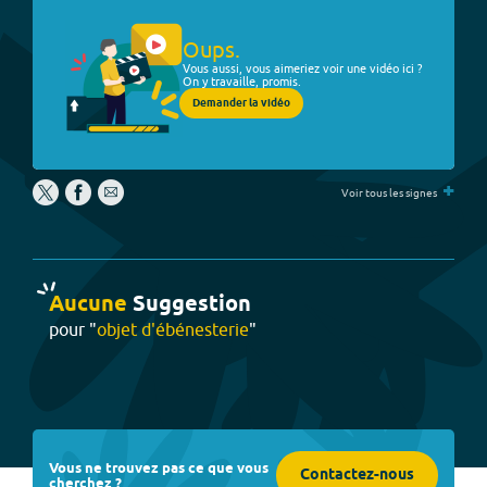
Oups.
Vous aussi, vous aimeriez voir une vidéo ici ?
On y travaille, promis.
Demander la vidéo
+
Voir tous les signes
Aucune
Suggestion
pour "
objet d'ébénesterie
"
Vous ne trouvez pas ce que vous
Contactez-nous
cherchez ?