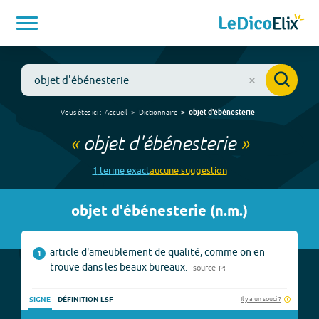
Vous êtes ici :
Accueil
Dictionnaire
objet d'ébénesterie
«
objet d'ébénesterie
»
1
terme
exact
aucune
suggestion
objet d'ébénesterie
(
n.m.
)
article d'ameublement de qualité, comme on en
1
trouve dans les beaux bureaux.
source
Il y a un souci ?
SIGNE
DÉFINITION LSF