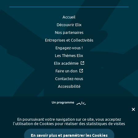
Accueil
Découvrir Elix
Nos partenaires
Entreprises et Collectivités
Engagez-vous !
Les Thèmes Elix
Elix académie
Faire un don
Contactez-nous
Accessibilité
En poursuivant votre navigation sur ce site, vous acceptez
l’utilisation de Cookies pour réaliser des statistiques de visites
Plan du site
-
Index alphabétique
-
En savoir plus et paramétrer les Cookies
Mentions légales et données personnelles
-
Paramétrer les cookies
-