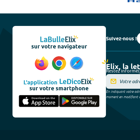
Suivez-nous !
sur votre navigateur
Elix, la le
Restez informé(
L'application
sur votre smartphone
En indiquant votre adre
moment en modifiant vos