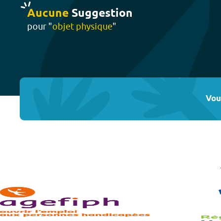
Aucune
Suggestion
pour "
objet physique
"
Vou