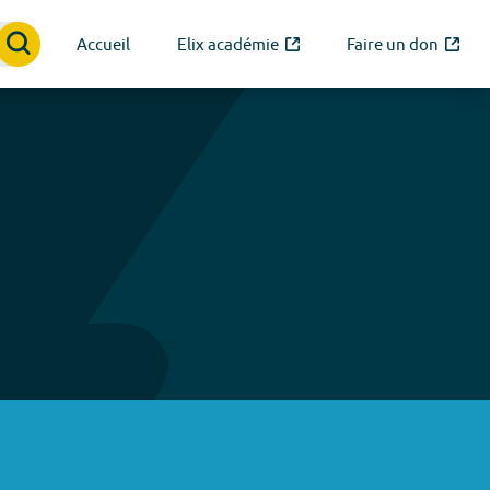
Accueil
Elix académie
Faire un don