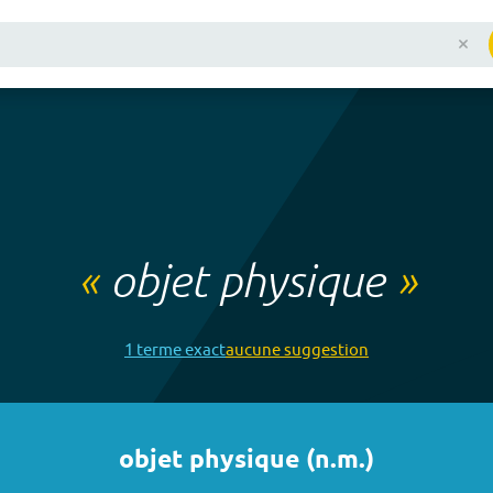
«
objet physique
»
1
terme
exact
aucune
suggestion
objet physique
(
n.m.
)