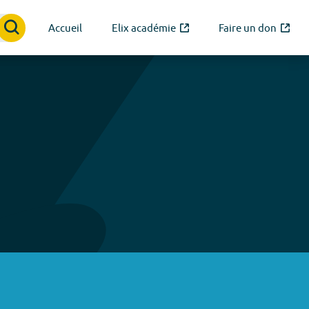
Accueil
Elix académie
Faire un don