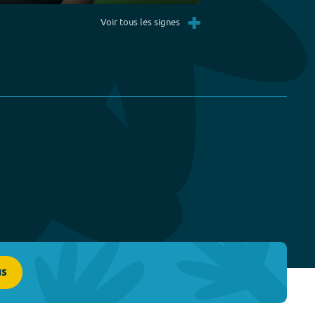
Settings
PIP
Enter
+
fullscreen
Voir tous les signes
us