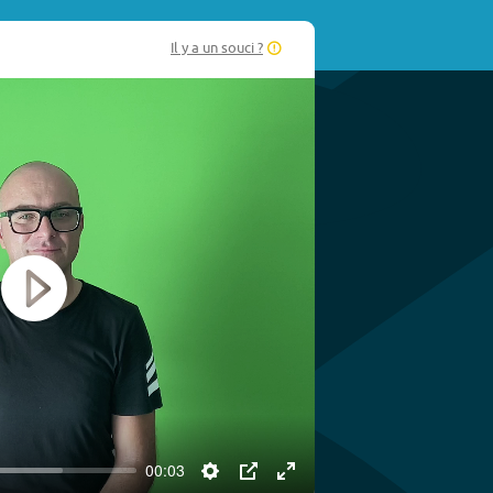
Il y a un souci ?
Play
00:03