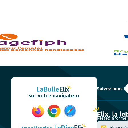
Suivez-nous !
sur votre navigateur
Elix, la le
Restez informé(