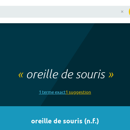
«
oreille de souris
»
1
terme
exact
1
suggestion
oreille de souris
(
n.f.
)