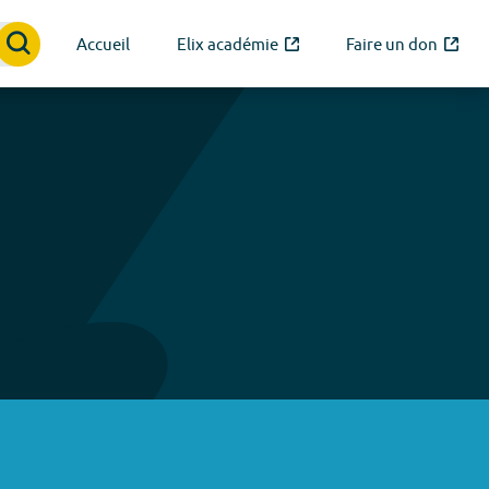
Accueil
Elix académie
Faire un don