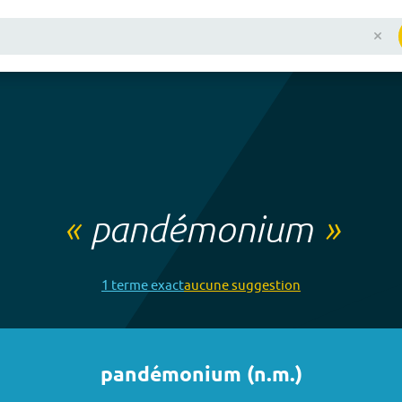
«
pandémonium
»
1
terme
exact
aucune
suggestion
pandémonium
(
n.m.
)