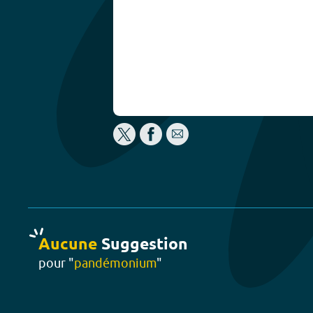
Aucune
Suggestion
pour "
pandémonium
"