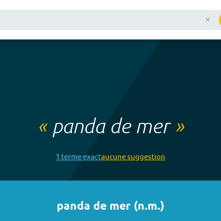
«
panda de mer
»
1
terme
exact
aucune
suggestion
panda de mer
(
n.m.
)