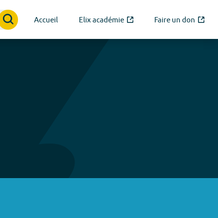
Accueil
Elix académie
Faire un don