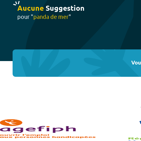
Aucune
Suggestion
pour "
panda de mer
"
Vou