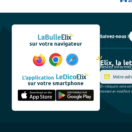
Suivez-nous !
sur votre navigateur
Elix, la le
Restez informé(
L'application
sur votre smartphone
En indiquant votre adre
moment en modifiant vos