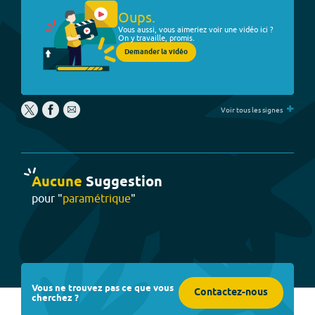
Oups.
Vous aussi, vous aimeriez voir une vidéo ici ?
On y travaille, promis.
Demander la vidéo
+
Voir tous les signes
Aucune
Suggestion
pour "
paramétrique
"
Vous ne trouvez pas ce que vous
Contactez-nous
cherchez ?