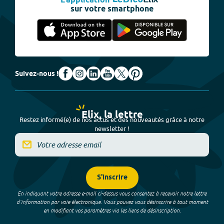
L'application
sur votre smartphone
Suivez-nous !
Elix, la lettre
Restez informé(e) de nos actus et des nouveautés grâce à notre
newsletter !
S'inscrire
En indiquant votre adresse e-mail ci-dessus vous consentez à recevoir notre lettre
d’information par voie électronique. Vous pouvez vous désinscrire à tout moment
en modifiant vos paramètres via les liens de désinscription.