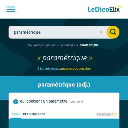
Vous êtes ici :
Accueil
Dictionnaire
paramétrique
«
paramétrique
»
1
terme
exact
aucune
suggestion
paramétrique
(
adj.
)
qui contient un paramètre.
source
1
Il y a un souci ?
SIGNE
DÉFINITION LSF