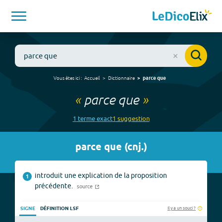
Vous êtes ici :
Accueil
Dictionnaire
parce que
«
parce que
»
1
terme
exact
1
suggestion
parce que
(
cnj.
)
introduit une explication de la proposition
1
précédente.
source
Il y a un souci ?
SIGNE
DÉFINITION LSF