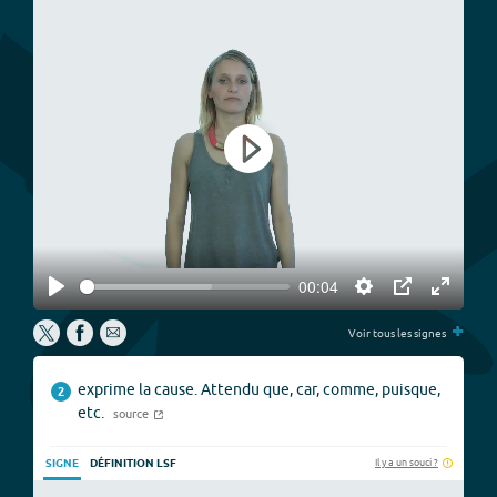
Play
00:04
Play
Settings
PIP
Enter
+
fullscree
Voir tous les signes
exprime la cause. Attendu que, car, comme, puisque,
2
etc.
source
Il y a un souci ?
SIGNE
DÉFINITION LSF