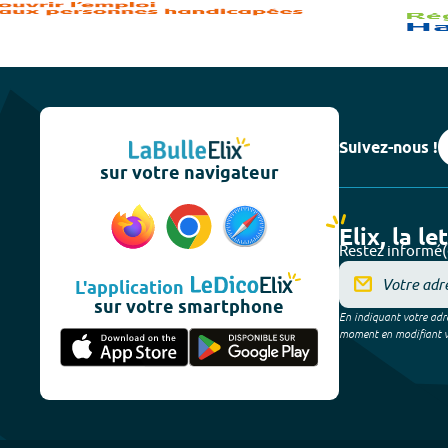
Suivez-nous !
sur votre navigateur
Elix, la le
Restez informé(
L'application
sur votre smartphone
En indiquant votre adre
moment en modifiant vos