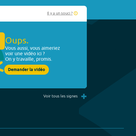
Il y a un souci ?
Oups.
Vous aussi, vous aimeriez
voir une vidéo ici ?
On y travaille, promis.
Demander la vidéo
+
Voir tous les signes