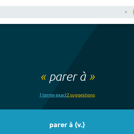
«
parer à
»
1
terme
exact
2
suggestion
s
parer à
(
v.
)