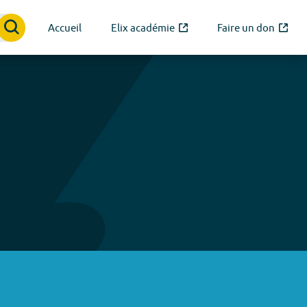
Accueil
Elix académie
Faire un don