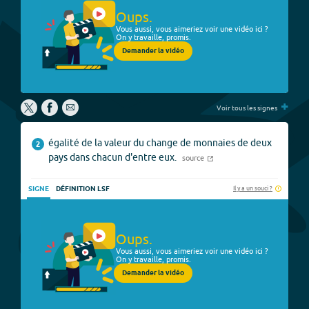
Oups.
Vous aussi, vous aimeriez voir une vidéo ici ?
On y travaille, promis.
Demander la vidéo
+
Voir tous les signes
égalité de la valeur du change de monnaies de deux
2
pays dans chacun d'entre eux.
source
Il y a un souci ?
SIGNE
DÉFINITION LSF
Oups.
Vous aussi, vous aimeriez voir une vidéo ici ?
On y travaille, promis.
Demander la vidéo