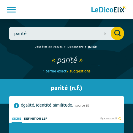
Vous êtes ici :
Accueil
Dictionnaire
parité
«
parité
»
1
terme
exact
7
suggestion
s
parité
(
n.f.
)
égalité, identité, similitude.
source
1
Il y a un souci ?
SIGNE
DÉFINITION LSF