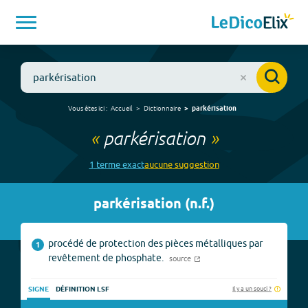
Vous êtes ici :
Accueil
Dictionnaire
parkérisation
«
parkérisation
»
1
terme
exact
aucune
suggestion
parkérisation
(
n.f.
)
procédé de protection des pièces métalliques par
1
revêtement de phosphate.
source
Il y a un souci ?
SIGNE
DÉFINITION LSF