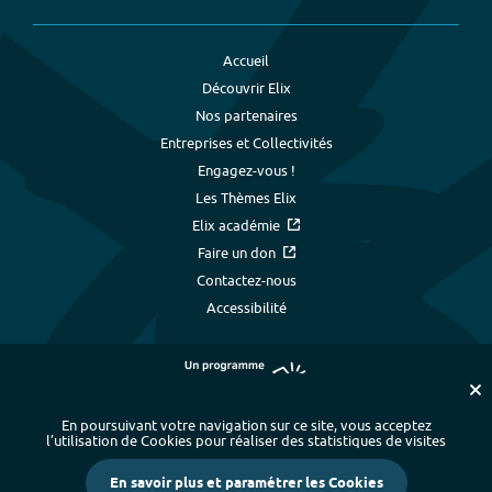
Accueil
Découvrir Elix
Nos partenaires
Entreprises et Collectivités
Engagez-vous !
Les Thèmes Elix
Elix académie
Faire un don
Contactez-nous
Accessibilité
En poursuivant votre navigation sur ce site, vous acceptez
l’utilisation de Cookies pour réaliser des statistiques de visites
Plan du site
-
Index alphabétique
-
En savoir plus et paramétrer les Cookies
Mentions légales et données personnelles
-
Paramétrer les cookies
-