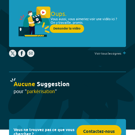
Oups.
Vous aussi, vous aimeriez voir une vidéo ici ?
On y travaille, promis.
Demander la vidéo
+
Voir tous les signes
Aucune
Suggestion
pour "
parkérisation
"
Vous ne trouvez pas ce que vous
Contactez-nous
cherchez ?