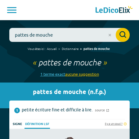
Vous êtes ici :
Accueil
Dictionnaire
pattes de mouche
«
pattes de mouche
»
1
terme
exact
aucune
suggestion
pattes de mouche
(
n.f.p.
)
petite écriture fine et difficile à lire.
source
1
Il y a un souci ?
SIGNE
DÉFINITION LSF