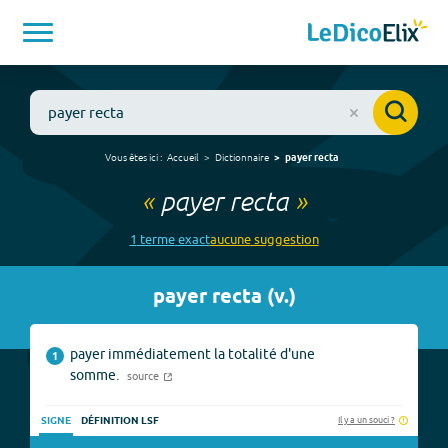
Vous êtes ici :
Accueil
Dictionnaire
payer recta
«
payer recta
»
1
terme
exact
aucune
suggestion
payer recta
(
v.
)
payer immédiatement la totalité d'une
1
somme.
source
Il y a un souci ?
SIGNE
DÉFINITION LSF