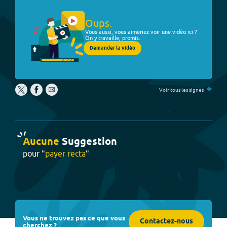
Oups.
Vous aussi, vous aimeriez voir une vidéo ici ?
On y travaille, promis.
Demander la vidéo
+
Voir tous les signes
Aucune
Suggestion
pour "
payer recta
"
Vous ne trouvez pas ce que vous
Contactez-nous
cherchez ?