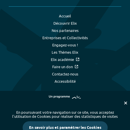
Accueil
Découvrir Elix
Nos partenaires
Entreprises et Collectivités
Engagez-vous !
Les Thèmes Elix
Elix académie
Faire un don
Contactez-nous
Accessibilité
En poursuivant votre navigation sur ce site, vous acceptez
l’utilisation de Cookies pour réaliser des statistiques de visites
Plan du site
-
Index alphabétique
-
En savoir plus et paramétrer les Cookies
Mentions légales et données personnelles
-
Paramétrer les cookies
-