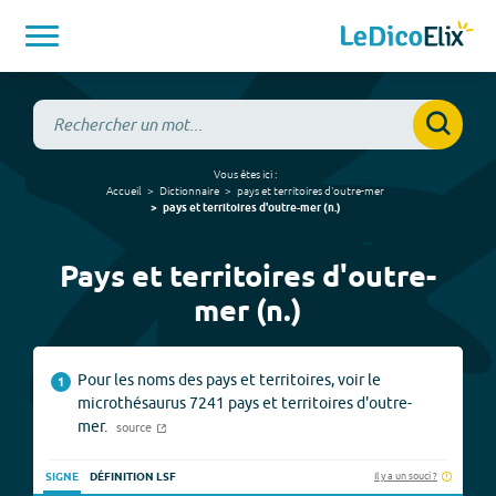
Vous êtes ici :
Accueil
Dictionnaire
pays et territoires d'outre-mer
pays et territoires d'outre-mer
(
n.
)
Pays et territoires d'outre-
mer (n.)
Pour les noms des pays et territoires, voir le
1
microthésaurus 7241 pays et territoires d'outre-
mer.
source
Il y a un souci ?
SIGNE
DÉFINITION LSF