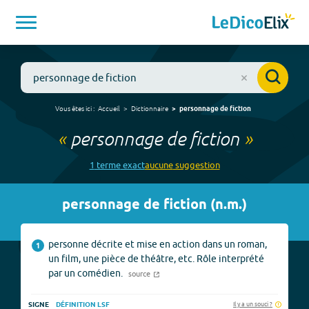
Vous êtes ici :
Accueil
Dictionnaire
personnage de fiction
«
personnage de fiction
»
1
terme
exact
aucune
suggestion
personnage de fiction
(
n.m.
)
personne décrite et mise en action dans un roman,
1
un film, une pièce de théâtre, etc. Rôle interprété
par un comédien.
source
Il y a un souci ?
SIGNE
DÉFINITION LSF