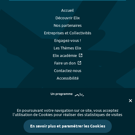
Accueil
Découvrir Elix
Nos partenaires
Entreprises et Collectivités
Engagez-vous !
Les Thèmes Elix
Elix académie
Faire un don
Contactez-nous
Accessibilité
En poursuivant votre navigation sur ce site, vous acceptez
l’utilisation de Cookies pour réaliser des statistiques de visites
Plan du site
-
Index alphabétique
-
En savoir plus et paramétrer les Cookies
Mentions légales et données personnelles
-
Paramétrer les cookies
-
Crédits