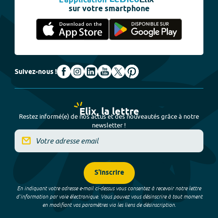
L'application
sur votre smartphone
Suivez-nous !
Elix, la lettre
Restez informé(e) de nos actus et des nouveautés grâce à notre
newsletter !
S'inscrire
En indiquant votre adresse e-mail ci-dessus vous consentez à recevoir notre lettre
d’information par voie électronique. Vous pouvez vous désinscrire à tout moment
en modifiant vos paramètres via les liens de désinscription.