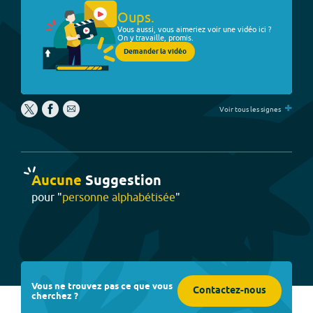
Oups.
Vous aussi, vous aimeriez voir une vidéo ici ?
On y travaille, promis.
Demander la vidéo
+
Voir tous les signes
Aucune
Suggestion
pour "
personne alphabétisée
"
Vous ne trouvez pas ce que vous
Contactez-nous
cherchez ?