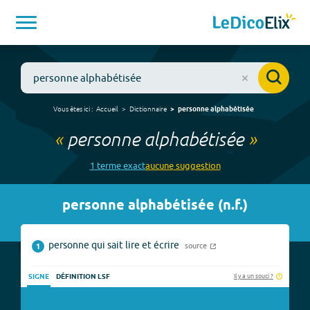
Vous êtes ici :
Accueil
Dictionnaire
personne alphabétisée
«
personne alphabétisée
»
1
terme
exact
aucune
suggestion
personne alphabétisée
(
n.f.
)
personne qui sait lire et écrire
source
1
Il y a un souci ?
SIGNE
DÉFINITION LSF