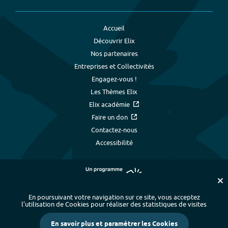
Accueil
Découvrir Elix
Nos partenaires
Entreprises et Collectivités
Engagez-vous !
Les Thèmes Elix
Elix académie
Faire un don
Contactez-nous
Accessibilité
En poursuivant votre navigation sur ce site, vous acceptez
l’utilisation de Cookies pour réaliser des statistiques de visites
Plan du site
-
Index alphabétique
-
En savoir plus et paramétrer les Cookies
Mentions légales et données personnelles
-
Paramétrer les cookies
-