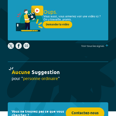
Oups.
Vous aussi, vous aimeriez voir une vidéo ici ?
On y travaille, promis.
Demander la vidéo
+
Voir tous les signes
Aucune
Suggestion
pour "
personne ordinaire
"
Vous ne trouvez pas ce que vous
Contactez-nous
cherchez ?