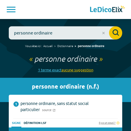
Vous êtes ici :
Accueil
Dictionnaire
personne ordinaire
«
personne ordinaire
»
1
terme
exact
aucune
suggestion
personne ordinaire
(
n.f.
)
personne ordinaire, sans statut social
1
particulier
source
Il y a un souci ?
SIGNE
DÉFINITION LSF