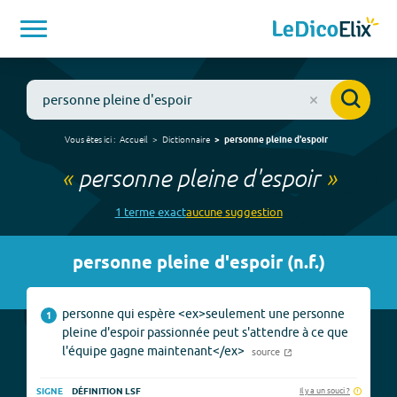
Vous êtes ici :
Accueil
Dictionnaire
personne pleine d'espoir
«
personne pleine d'espoir
»
1
terme
exact
aucune
suggestion
personne pleine d'espoir
(
n.f.
)
personne qui espère <ex>seulement une personne
1
pleine d'espoir passionnée peut s'attendre à ce que
l'équipe gagne maintenant</ex>
source
Il y a un souci ?
SIGNE
DÉFINITION LSF