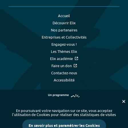
Accueil
Découvrir Elix
Nos partenaires
Entreprises et Collectivités
Engagez-vous !
Les Thèmes Elix
Elix académie
Faire un don
Contactez-nous
Accessibilité
En poursuivant votre navigation sur ce site, vous acceptez
l’utilisation de Cookies pour réaliser des statistiques de visites
Plan du site
-
Index alphabétique
-
En savoir plus et paramétrer les Cookies
Mentions légales et données personnelles
-
Paramétrer les cookies
-