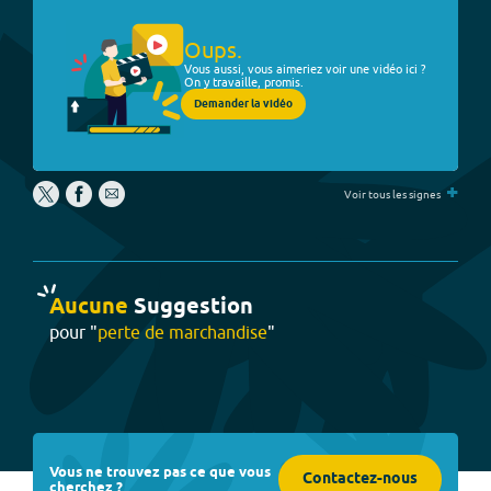
Oups.
Vous aussi, vous aimeriez voir une vidéo ici ?
On y travaille, promis.
Demander la vidéo
+
Voir tous les signes
Aucune
Suggestion
pour "
perte de marchandise
"
Vous ne trouvez pas ce que vous
Contactez-nous
cherchez ?