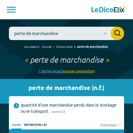
Vous êtes ici :
Accueil
Dictionnaire
perte de marchandise
«
perte de marchandise
»
1
terme
exact
aucune
suggestion
perte de marchandise
(
n.f.
)
quantité d'une marchandise perdu dans le stockage
1
ou le transport.
source
Il y a un souci ?
SIGNE
DÉFINITION LSF