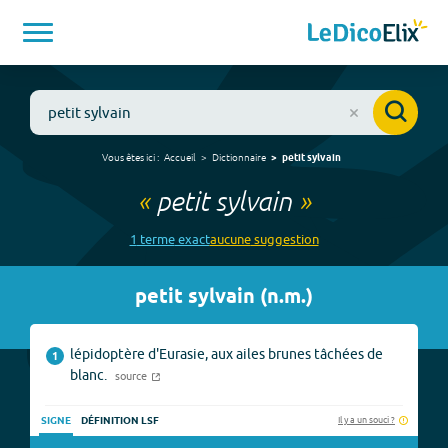
Vous êtes ici :
Accueil
Dictionnaire
petit sylvain
«
petit sylvain
»
1
terme
exact
aucune
suggestion
petit sylvain
(
n.m.
)
lépidoptère d'Eurasie, aux ailes brunes tâchées de
1
blanc.
source
Il y a un souci ?
SIGNE
DÉFINITION LSF