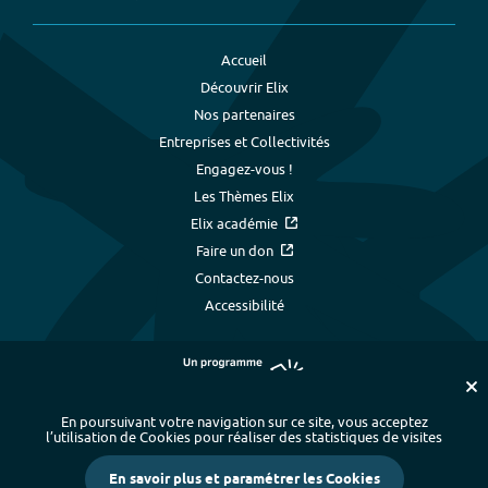
Accueil
Découvrir Elix
Nos partenaires
Entreprises et Collectivités
Engagez-vous !
Les Thèmes Elix
Elix académie
Faire un don
Contactez-nous
Accessibilité
En poursuivant votre navigation sur ce site, vous acceptez
l’utilisation de Cookies pour réaliser des statistiques de visites
Plan du site
-
Index alphabétique
-
En savoir plus et paramétrer les Cookies
Mentions légales et données personnelles
-
Paramétrer les cookies
-