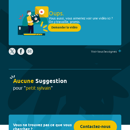
Oups.
Vous aussi, vous aimeriez voir une vidéo ici ?
On y travaille, promis.
Demander la vidéo
+
Voir tous les signes
Aucune
Suggestion
pour "
petit sylvain
"
Vous ne trouvez pas ce que vous
Contactez-nous
cherchez ?