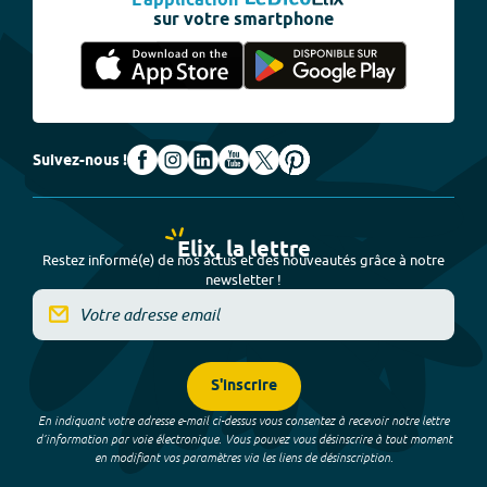
L'application
sur votre smartphone
Suivez-nous !
Elix, la lettre
Restez informé(e) de nos actus et des nouveautés grâce à notre
newsletter !
S'inscrire
En indiquant votre adresse e-mail ci-dessus vous consentez à recevoir notre lettre
d’information par voie électronique. Vous pouvez vous désinscrire à tout moment
en modifiant vos paramètres via les liens de désinscription.