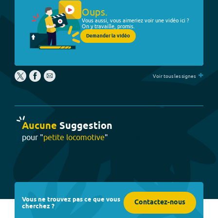
Oups.
Vous aussi, vous aimeriez voir une vidéo ici ?
On y travaille, promis.
Demander la vidéo
+
Voir tous les signes
Aucune
Suggestion
pour "
petite locomotive
"
Vous ne trouvez pas ce que vous
Contactez-nous
cherchez ?