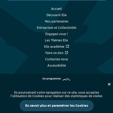
Accueil
Découvrir Elix
Nos partenaires
Entreprises et Collectivités
Engagez-vous !
Les Thèmes Elix
Elix académie
Faire un don
Contactez-nous
Accessibilité
En poursuivant votre navigation sur ce site, vous acceptez
l’utilisation de Cookies pour réaliser des statistiques de visites
Plan du site
-
Index alphabétique
-
En savoir plus et paramétrer les Cookies
Mentions légales et données personnelles
-
Paramétrer les cookies
-
Crédits