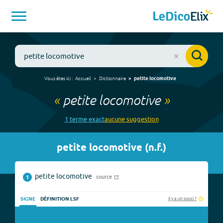
Vous êtes ici :
Accueil
Dictionnaire
petite locomotive
«
petite locomotive
»
1
terme
exact
aucune
suggestion
petite locomotive
(
n.f.
)
petite locomotive
source
1
Il y a un souci ?
SIGNE
DÉFINITION LSF