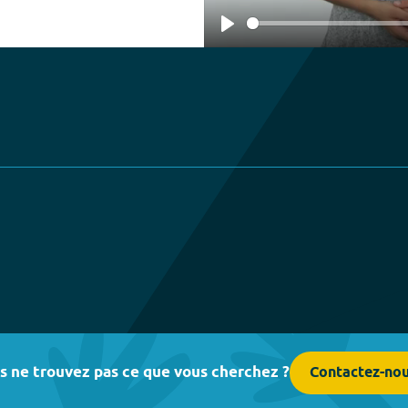
Play
s ne trouvez pas ce que vous cherchez ?
Contactez-no