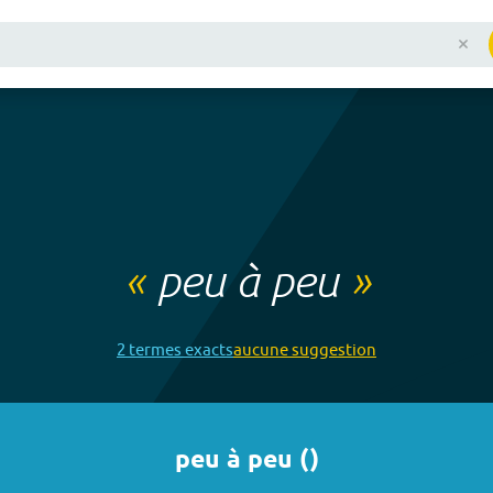
«
peu à peu
»
2
terme
s
exact
s
aucune
suggestion
peu à peu
(
)