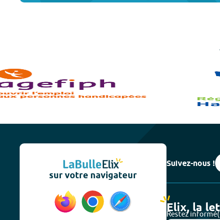
Suivez-nous !
sur votre navigateur
Elix, la le
Restez informé(