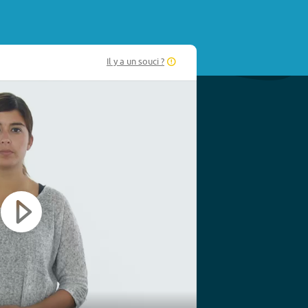
Il y a un souci ?
Play