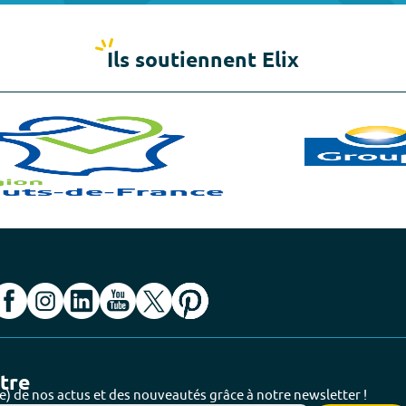
Ils soutiennent Elix
ttre
e) de nos actus et des nouveautés grâce à notre newsletter !