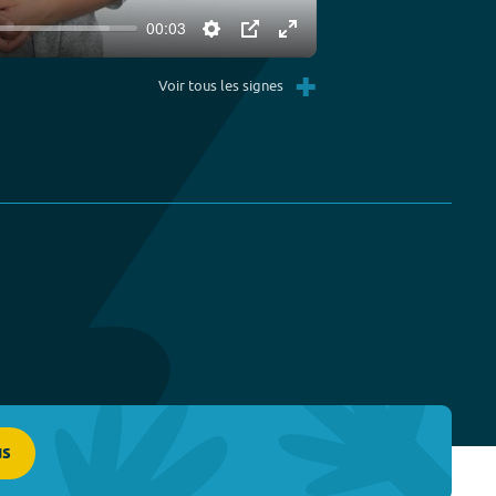
00:03
Settings
PIP
Enter
+
fullscreen
Voir tous les signes
us