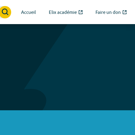
Accueil
Elix académie
Faire un don