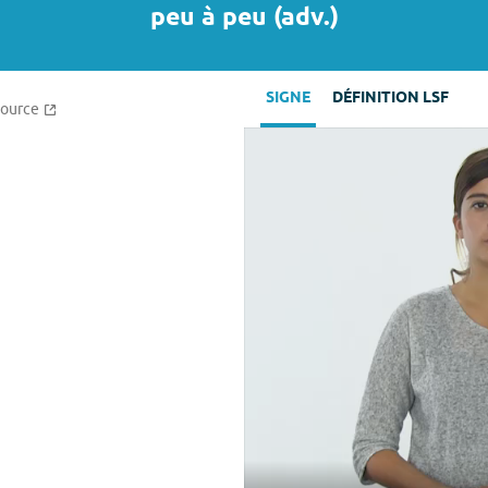
peu à peu
(
adv.
)
SIGNE
DÉFINITION LSF
source