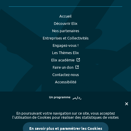
Accueil
Découvrir Elix
Nos partenaires
Entreprises et Collectivités
Engagez-vous !
Les Thèmes Elix
Elix académie
Faire un don
Contactez-nous
Accessibilité
En poursuivant votre navigation sur ce site, vous acceptez
l’utilisation de Cookies pour réaliser des statistiques de visites
Plan du site
-
Index alphabétique
-
En savoir plus et paramétrer les Cookies
Mentions légales et données personnelles
-
Paramétrer les cookies
-