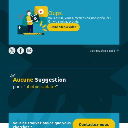
Oups.
Vous aussi, vous aimeriez voir une vidéo ici ?
On y travaille, promis.
Demander la vidéo
+
Voir tous les signes
Aucune
Suggestion
pour "
phobie scolaire
"
Vous ne trouvez pas ce que vous
Contactez-nous
cherchez ?