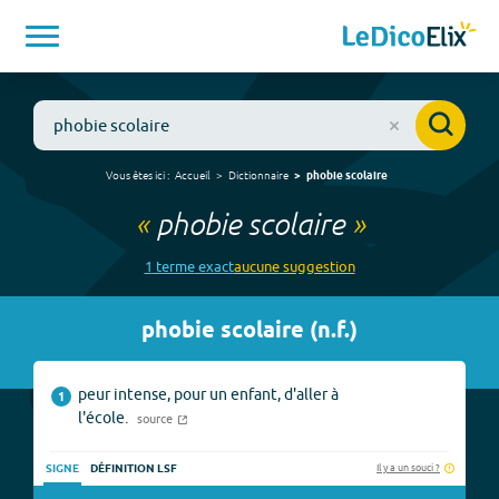
Vous êtes ici :
Accueil
Dictionnaire
phobie scolaire
«
phobie scolaire
»
1
terme
exact
aucune
suggestion
phobie scolaire
(
n.f.
)
peur intense, pour un enfant, d'aller à
1
l'école.
source
Il y a un souci ?
SIGNE
DÉFINITION LSF