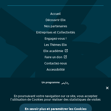
Accueil
Découvrir Elix
Nos partenaires
Entreprises et Collectivités
Engagez-vous !
Les Thèmes Elix
Elix académie
Faire un don
Contactez-nous
Accessibilité
En poursuivant votre navigation sur ce site, vous acceptez
l’utilisation de Cookies pour réaliser des statistiques de visites
Plan du site
-
Index alphabétique
-
En savoir plus et paramétrer les Cookies
Mentions légales et données personnelles
-
Paramétrer les cookies
-