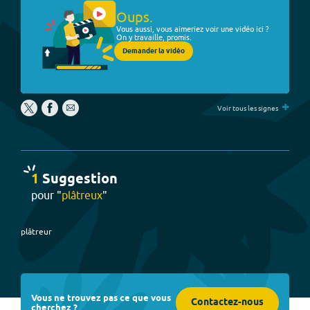
Oups.
Vous aussi, vous aimeriez voir une vidéo ici ?
On y travaille, promis.
Demander la vidéo
+
Voir tous les signes
1
Suggestion
pour "
plâtreux
"
plâtreur
Vous ne trouvez pas ce que vous
Contactez-nous
cherchez ?