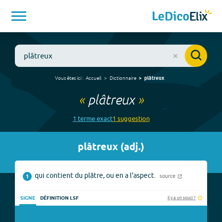
Vous êtes ici :
Accueil
Dictionnaire
plâtreux
«
plâtreux
»
1
terme
exact
1
suggestion
plâtreux
(
adj.
)
qui contient du plâtre, ou en a l'aspect.
source
1
Il y a un souci ?
SIGNE
DÉFINITION LSF