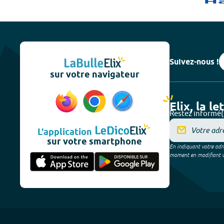
Suivez-nous !
sur votre navigateur
Elix, la le
Restez informé(
L'application
sur votre smartphone
En indiquant votre adre
moment en modifiant vos