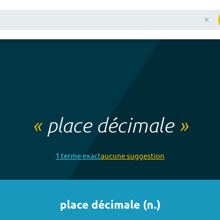
«
place décimale
»
1
terme
exact
aucune
suggestion
place décimale
(
n.
)