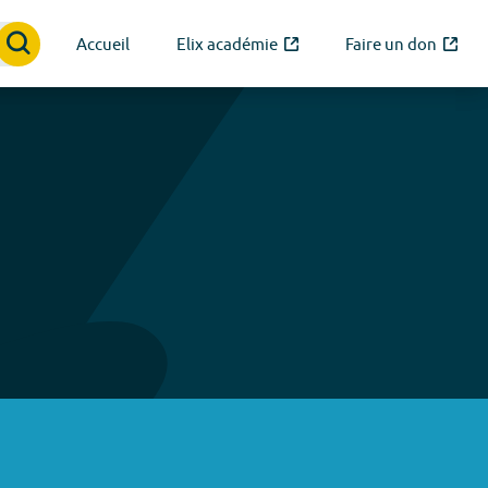
Accueil
Elix académie
Faire un don