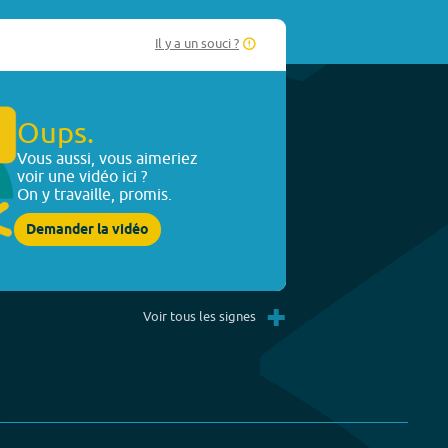
Il y a un souci ?
Oups.
Vous aussi, vous aimeriez
voir une vidéo ici ?
On y travaille, promis.
Demander la vidéo
+
Voir tous les signes