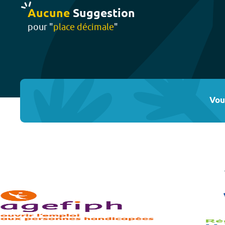
Aucune
Suggestion
pour "
place décimale
"
Vou