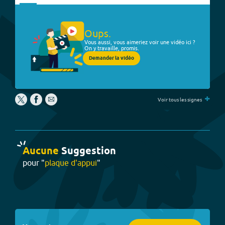
Oups.
Vous aussi, vous aimeriez voir une vidéo ici ?
On y travaille, promis.
Demander la vidéo
+
Voir tous les signes
Aucune
Suggestion
pour "
plaque d'appui
"