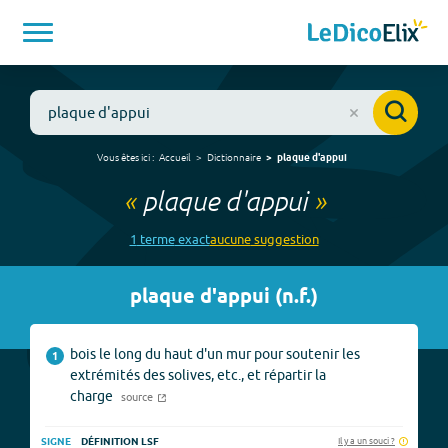
Vous êtes ici :
Accueil
Dictionnaire
plaque d'appui
«
plaque d'appui
»
1
terme
exact
aucune
suggestion
plaque d'appui
(
n.f.
)
bois le long du haut d'un mur pour soutenir les
1
extrémités des solives, etc., et répartir la
charge
source
Il y a un souci ?
SIGNE
DÉFINITION LSF