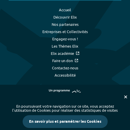
Accueil
Découvrir Elix
Nos partenaires
Entreprises et Collectivités
Engagez-vous !
Les Thèmes Elix
Elix académie
Faire un don
Contactez-nous
Accessibilité
En poursuivant votre navigation sur ce site, vous acceptez
l’utilisation de Cookies pour réaliser des statistiques de visites
Plan du site
-
Index alphabétique
-
En savoir plus et paramétrer les Cookies
Mentions légales et données personnelles
-
Paramétrer les cookies
-
Crédits