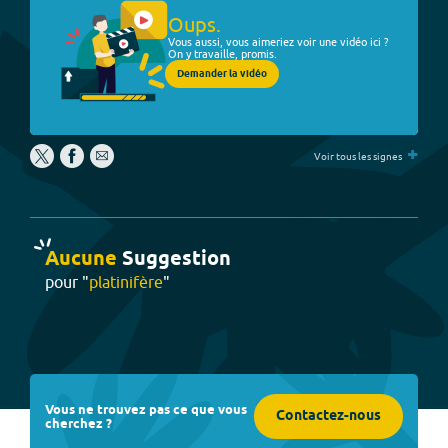
Oups.
Vous aussi, vous aimeriez voir une vidéo ici ?
On y travaille, promis.
Demander la vidéo
+
Voir tous les signes
Aucune
Suggestion
pour "
platinifère
"
Vous ne trouvez pas ce que vous
Contactez-nous
cherchez ?