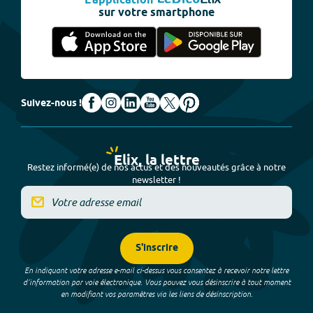
L'application
sur votre smartphone
Suivez-nous !
Elix, la lettre
Restez informé(e) de nos actus et des nouveautés grâce à notre
newsletter !
S'inscrire
En indiquant votre adresse e-mail ci-dessus vous consentez à recevoir notre lettre
d’information par voie électronique. Vous pouvez vous désinscrire à tout moment
en modifiant vos paramètres via les liens de désinscription.