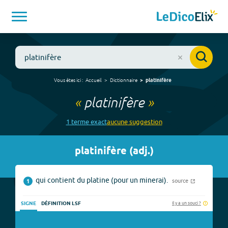
Vous êtes ici :
Accueil
Dictionnaire
platinifère
«
platinifère
»
1
terme
exact
aucune
suggestion
platinifère
(
adj.
)
qui contient du platine (pour un minerai).
source
1
Il y a un souci ?
SIGNE
DÉFINITION LSF