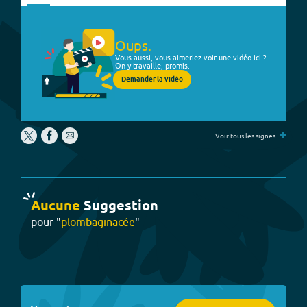
Oups.
Vous aussi, vous aimeriez voir une vidéo ici ?
On y travaille, promis.
Demander la vidéo
+
Voir tous les signes
Aucune
Suggestion
pour "
plombaginacée
"