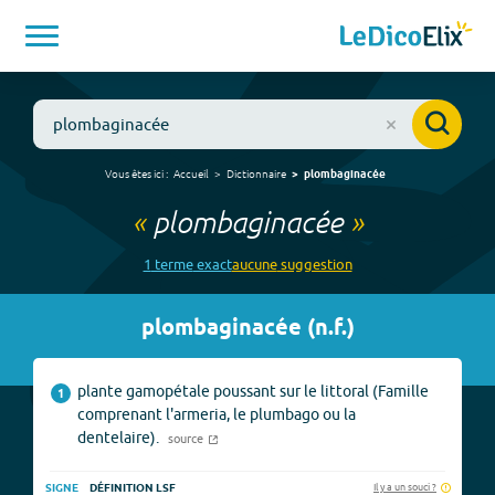
Vous êtes ici :
Accueil
Dictionnaire
plombaginacée
«
plombaginacée
»
1
terme
exact
aucune
suggestion
plombaginacée
(
n.f.
)
plante gamopétale poussant sur le littoral (Famille
1
comprenant l'armeria, le plumbago ou la
dentelaire).
source
Il y a un souci ?
SIGNE
DÉFINITION LSF