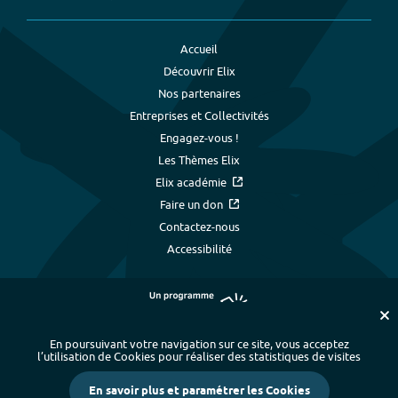
Accueil
Découvrir Elix
Nos partenaires
Entreprises et Collectivités
Engagez-vous !
Les Thèmes Elix
Elix académie
Faire un don
Contactez-nous
Accessibilité
En poursuivant votre navigation sur ce site, vous acceptez
l’utilisation de Cookies pour réaliser des statistiques de visites
Plan du site
-
Index alphabétique
-
En savoir plus et paramétrer les Cookies
Mentions légales et données personnelles
-
Paramétrer les cookies
-