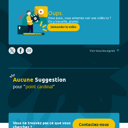
Oups.
Vous aussi, vous aimeriez voir une vidéo ici ?
On y travaille, promis.
Demander la vidéo
+
Voir tous les signes
Aucune
Suggestion
pour "
point cardinal
"
Vous ne trouvez pas ce que vous
Contactez-nous
cherchez ?