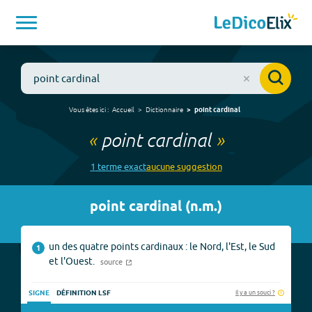
Vous êtes ici :
Accueil
Dictionnaire
point cardinal
«
point cardinal
»
1
terme
exact
aucune
suggestion
point cardinal
(
n.m.
)
un des quatre points cardinaux : le Nord, l'Est, le Sud
1
et l'Ouest.
source
Il y a un souci ?
SIGNE
DÉFINITION LSF