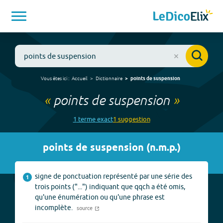
Vous êtes ici :
Accueil
Dictionnaire
points de suspension
«
points de suspension
»
1
terme
exact
1
suggestion
points de suspension
(
n.m.p.
)
signe de ponctuation représenté par une série des
1
trois points ("...") indiquant que qqch a été omis,
qu'une énumération ou qu'une phrase est
incomplète.
source