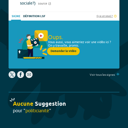
sociale?)
source
Il y a un souci ?
SIGNE
DÉFINITION LSF
Oups.
Vous aussi, vous aimeriez voir une vidéo ici ?
On y travaille, promis.
Demander la vidéo
+
Voir tous les signes
Aucune
Suggestion
pour "
politicianité
"