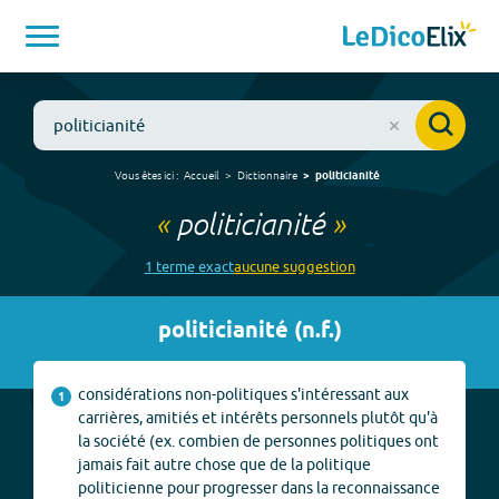
Vous êtes ici :
Accueil
Dictionnaire
politicianité
«
politicianité
»
1
terme
exact
aucune
suggestion
politicianité
(
n.f.
)
considérations non-politiques s'intéressant aux
1
carrières, amitiés et intérêts personnels plutôt qu'à
la société (ex. combien de personnes politiques ont
jamais fait autre chose que de la politique
politicienne pour progresser dans la reconnaissance