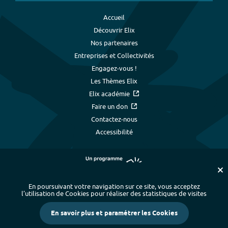
Accueil
Découvrir Elix
Nos partenaires
Entreprises et Collectivités
Engagez-vous !
Les Thèmes Elix
Elix académie
Faire un don
Contactez-nous
Accessibilité
En poursuivant votre navigation sur ce site, vous acceptez
l’utilisation de Cookies pour réaliser des statistiques de visites
Plan du site
-
Index alphabétique
-
En savoir plus et paramétrer les Cookies
Mentions légales et données personnelles
-
Paramétrer les cookies
-
Crédits