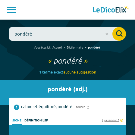
Vous êtes ici :
Accueil
Dictionnaire
pondéré
«
pondéré
»
1
terme
exact
aucune
suggestion
pondéré
(
adj.
)
calme et équilibré, modéré.
source
1
Il y a un souci ?
SIGNE
DÉFINITION LSF