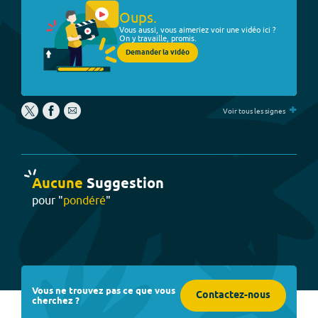
Oups.
Vous aussi, vous aimeriez voir une vidéo ici ?
On y travaille, promis.
Demander la vidéo
+
Voir tous les signes
Aucune
Suggestion
pour "
pondéré
"
Vous ne trouvez pas ce que vous
Contactez-nous
cherchez ?