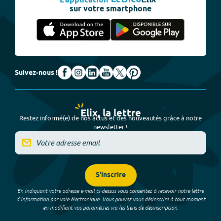
L'application
sur votre smartphone
Suivez-nous !
Elix, la lettre
Restez informé(e) de nos actus et des nouveautés grâce à notre
newsletter !
S'inscrire
En indiquant votre adresse e-mail ci-dessus vous consentez à recevoir notre lettre
d’information par voie électronique. Vous pouvez vous désinscrire à tout moment
en modifiant vos paramètres via les liens de désinscription.