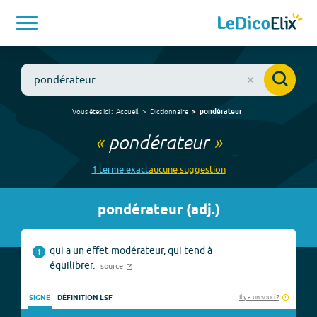
Vous êtes ici :
Accueil
Dictionnaire
pondérateur
«
pondérateur
»
1
terme
exact
aucune
suggestion
pondérateur
(
adj.
)
qui a un effet modérateur, qui tend à
1
équilibrer.
source
Il y a un souci ?
SIGNE
DÉFINITION LSF