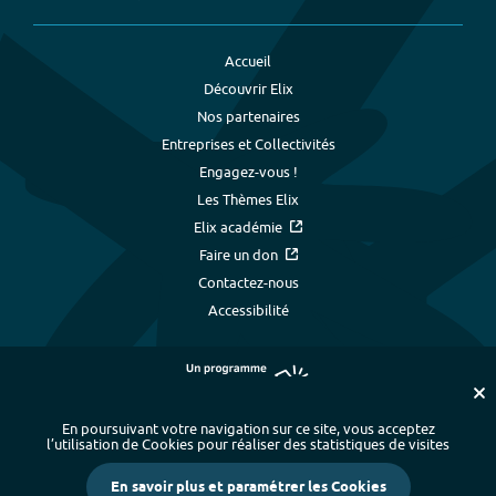
Accueil
Découvrir Elix
Nos partenaires
Entreprises et Collectivités
Engagez-vous !
Les Thèmes Elix
Elix académie
Faire un don
Contactez-nous
Accessibilité
En poursuivant votre navigation sur ce site, vous acceptez
l’utilisation de Cookies pour réaliser des statistiques de visites
Plan du site
-
Index alphabétique
-
En savoir plus et paramétrer les Cookies
Mentions légales et données personnelles
-
Paramétrer les cookies
-