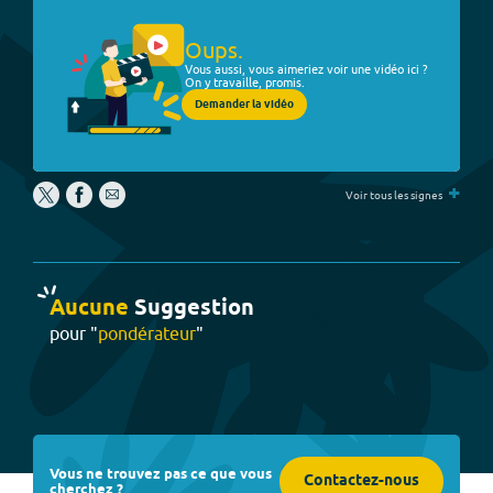
Oups.
Vous aussi, vous aimeriez voir une vidéo ici ?
On y travaille, promis.
Demander la vidéo
+
Voir tous les signes
Aucune
Suggestion
pour "
pondérateur
"
Vous ne trouvez pas ce que vous
Contactez-nous
cherchez ?