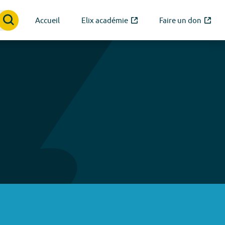
Accueil
Elix académie
Faire un don