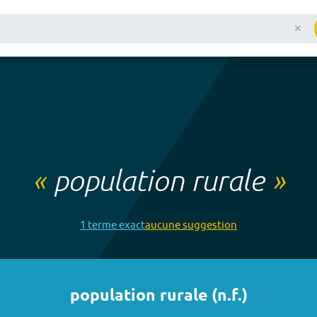
«
population rurale
»
1
terme
exact
aucune
suggestion
population rurale
(
n.f.
)