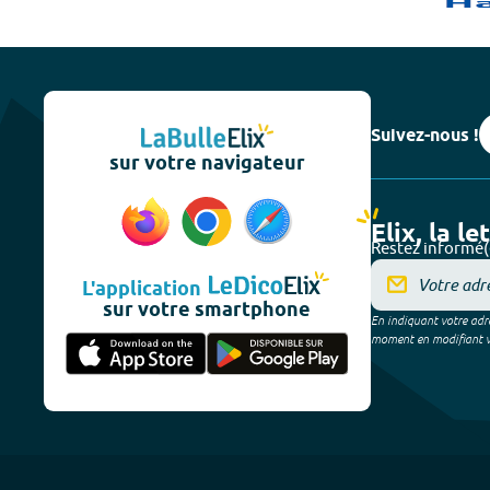
Suivez-nous !
sur votre navigateur
Elix, la le
Restez informé(
L'application
sur votre smartphone
En indiquant votre adre
moment en modifiant vos