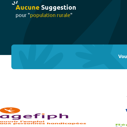
Aucune
Suggestion
pour "
population rurale
"
Vou