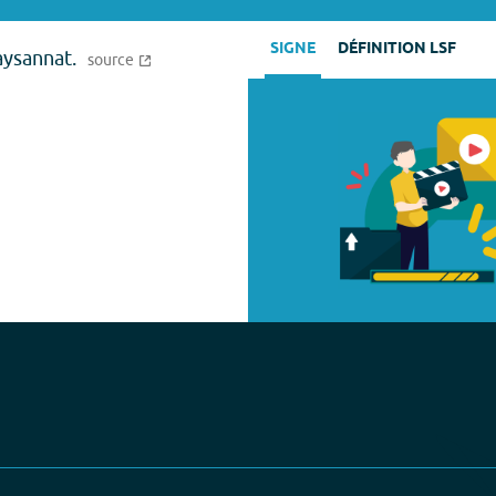
SIGNE
DÉFINITION LSF
aysannat.
source