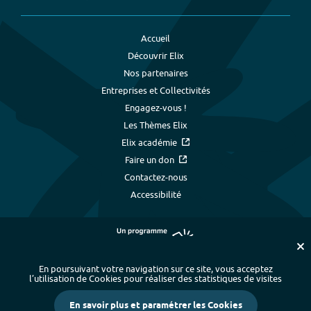
Accueil
Découvrir Elix
Nos partenaires
Entreprises et Collectivités
Engagez-vous !
Les Thèmes Elix
Elix académie
Faire un don
Contactez-nous
Accessibilité
En poursuivant votre navigation sur ce site, vous acceptez
l’utilisation de Cookies pour réaliser des statistiques de visites
Plan du site
-
Index alphabétique
-
En savoir plus et paramétrer les Cookies
Mentions légales et données personnelles
-
Paramétrer les cookies
-