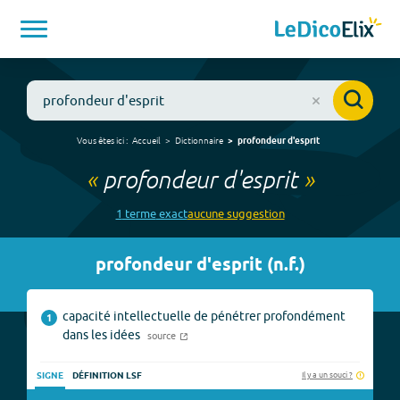
Vous êtes ici :
Accueil
Dictionnaire
profondeur d'esprit
«
profondeur d'esprit
»
1
terme
exact
aucune
suggestion
profondeur d'esprit
(
n.f.
)
capacité intellectuelle de pénétrer profondément
1
dans les idées
source
Il y a un souci ?
SIGNE
DÉFINITION LSF