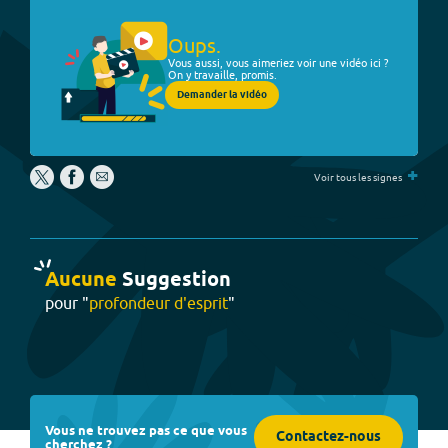
Oups.
Vous aussi, vous aimeriez voir une vidéo ici ?
On y travaille, promis.
Demander la vidéo
+
Voir tous les signes
Aucune
Suggestion
pour "
profondeur d'esprit
"
Vous ne trouvez pas ce que vous
Contactez-nous
cherchez ?